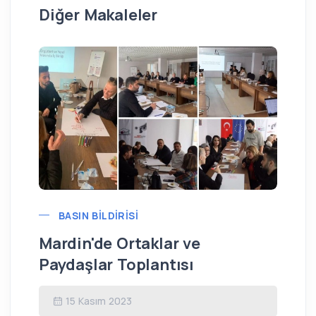
Diğer Makaleler
BASIN BILDIRISI
Mardin'de Ortaklar ve
Or
Paydaşlar Toplantısı
To
15 Kasım 2023