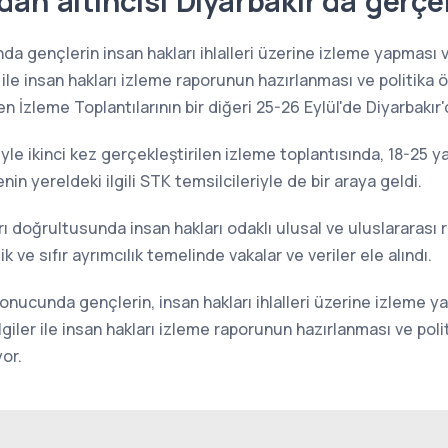
dan altıncısı Diyarbakır'da gerçe
da gençlerin insan hakları ihlalleri üzerine izleme yapmas
r ile insan hakları izleme raporunun hazırlanması ve politika ön
n İzleme Toplantılarının bir diğeri 25-26 Eylül'de Diyarbakır'
ariyle ikinci kez gerçekleştirilen izleme toplantısında, 18-25 y
nin yereldeki ilgili STK temsilcileriyle de bir araya geldi.
rı doğrultusunda insan hakları odaklı ulusal ve uluslararası
lik ve sıfır ayrımcılık temelinde vakalar ve veriler ele alındı.
sonucunda gençlerin, insan hakları ihlalleri üzerine izleme
lgiler ile insan hakları izleme raporunun hazırlanması ve polit
or.