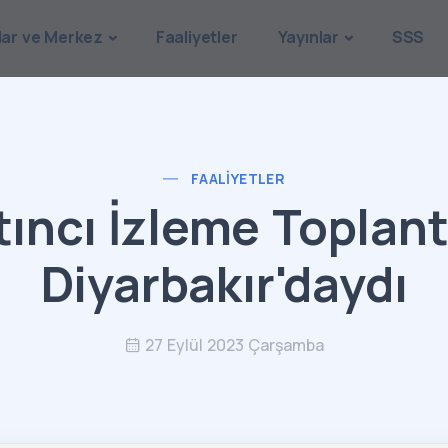
lar ve Merkez
Faaliyetler
Yayınlar
SSS
FAALIYETLER
tıncı İzleme Toplant
Diyarbakır'daydı
27 Eylül 2023 Çarşamba