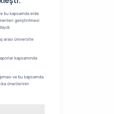
kleşti.
ı ve bu kapsamda elde
erileri geliştirilmesi
daydı.
aş arası üniversite
 raporlar kapsamında
 yapması ve bu kapsamda
ika önerilerinin