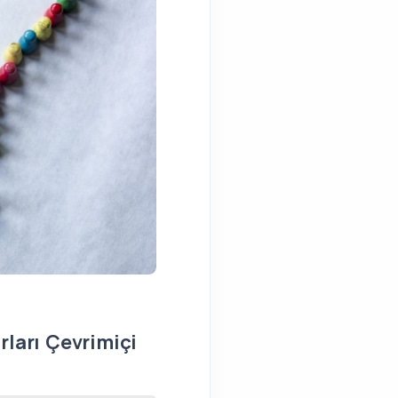
FAALIYETLER
rları Çevrimiçi
Haklar Projesi, 7 İlde Eş
Toplantılarını Yaptı