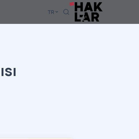
TR
ısı