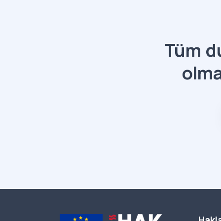
Tüm du
olma
Hakla