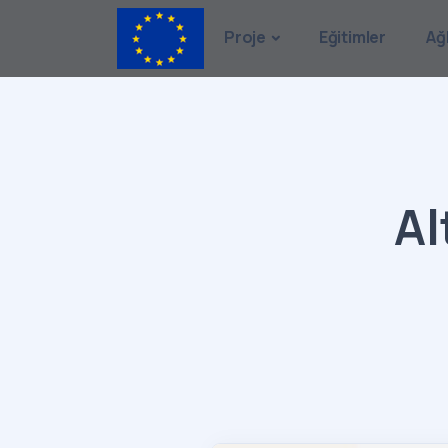
Proje
Eğitimler
Ağ
Al