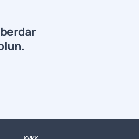
aberdar
olun.
KVKK